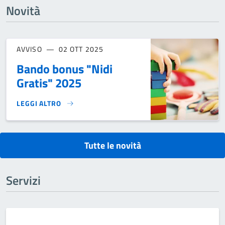
Novità
AVVISO
02 OTT 2025
Bando bonus "Nidi
Gratis" 2025
LEGGI ALTRO
BANDO BONUS "NIDI GRATIS" 2025}
Tutte le novità
Servizi