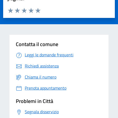
Valuta da 1 a 5 stelle la pagina
Domanda
Valuta 1 stelle su 5
Valuta 2 stelle su 5
Valuta 3 stelle su 5
Valuta 4 stelle su 5
Valuta 5 stelle su 5
Contatta il comune
Leggi le domande frequenti
Richiedi assistenza
Chiama il numero
Prenota appuntamento
Problemi in Città
Segnala disservizio