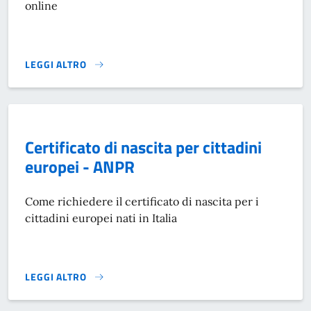
online
LEGGI ALTRO
CERTIFICATI ANAGRAFICI - ANPR}
Certificato di nascita per cittadini
europei - ANPR
Come richiedere il certificato di nascita per i
cittadini europei nati in Italia
LEGGI ALTRO
CERTIFICATO DI NASCITA PER CITTADINI EUROPEI - ANPR}