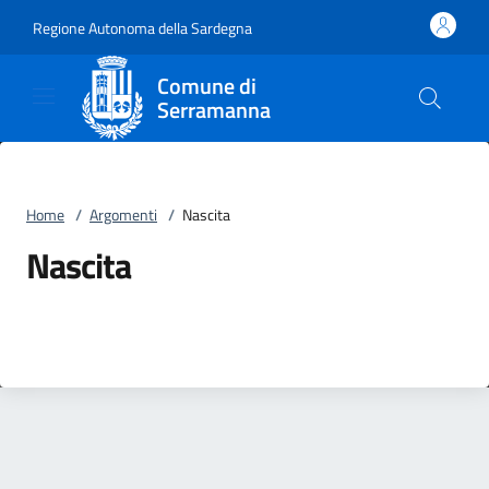
Vai al contenuto
accedi al menu
footer.enter
Regione Autonoma della Sardegna
Comune di
Serramanna
Home
/
Argomenti
/
Nascita
Nascita