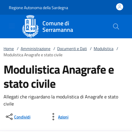
Vai al contenuto
accedi al menu
footer.enter
Regione Autonoma della Sardegna
Comune di
Serramanna
Home
/
Amministrazione
/
Documenti e Dati
/
Modulistica
/
Modulistica Anagrafe e stato civile
Modulistica Anagrafe e
stato civile
Allegati che riguardano la modulistica di Anagrafe e stato
civile
Condividi
Azioni