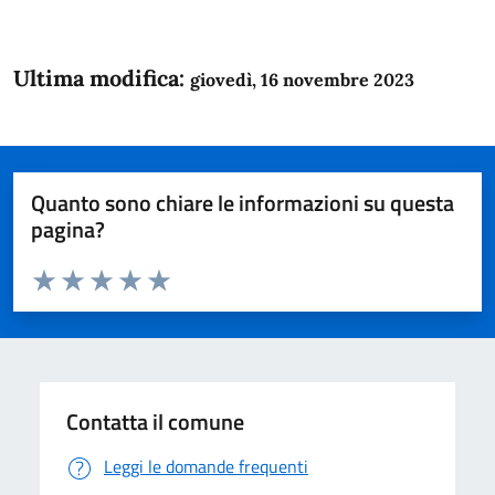
Ultima modifica:
giovedì, 16 novembre 2023
Quanto sono chiare le informazioni su questa
pagina?
Valuta da 1 a 5 stelle la pagina
Domanda
Valuta 1 stelle su 5
Valuta 2 stelle su 5
Valuta 3 stelle su 5
Valuta 4 stelle su 5
Valuta 5 stelle su 5
Contatta il comune
Leggi le domande frequenti