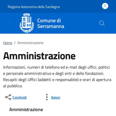
Vai al contenuto
accedi al menu
footer.enter
Regione Autonoma della Sardegna
Comune di
Serramanna
Home
/
Amministrazione
Amministrazione
Informazioni, numeri di telefono ed e-mail degli uffici, politici
e personale amministrativo e degli enti e delle fondazioni.
Recapiti degli Uffici (addetti e responsabile) e orari di apertura
al pubblico.
Condividi
Azioni
Amministrazione