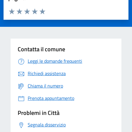
Valuta da 1 a 5 stelle la pagina
Domanda
Valuta 1 stelle su 5
Valuta 2 stelle su 5
Valuta 3 stelle su 5
Valuta 4 stelle su 5
Valuta 5 stelle su 5
Contatta il comune
Leggi le domande frequenti
Richiedi assistenza
Chiama il numero
Prenota appuntamento
Problemi in Città
Segnala disservizio