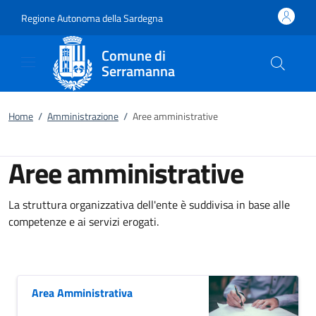
Vai al contenuto
accedi al menu
footer.enter
Regione Autonoma della Sardegna
Comune di
Serramanna
Home
/
Amministrazione
/
Aree amministrative
Aree amministrative
La struttura organizzativa dell'ente è suddivisa in base alle
competenze e ai servizi erogati.
Area Amministrativa