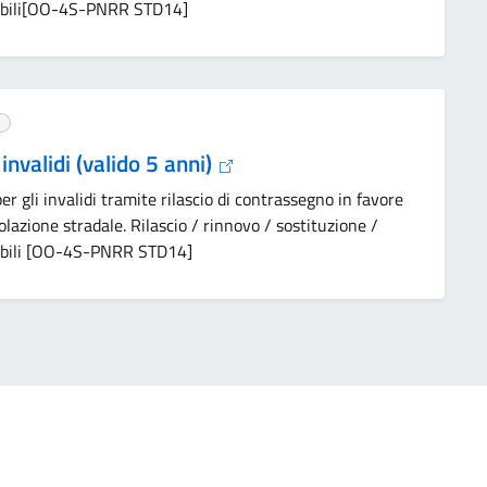
isabili[OO-4S-PNRR STD14]
nvalidi (valido 5 anni)
er gli invalidi tramite rilascio di contrassegno in favore
olazione stradale. Rilascio / rinnovo / sostituzione /
isabili [OO-4S-PNRR STD14]