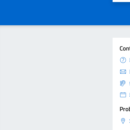
Con
Prob