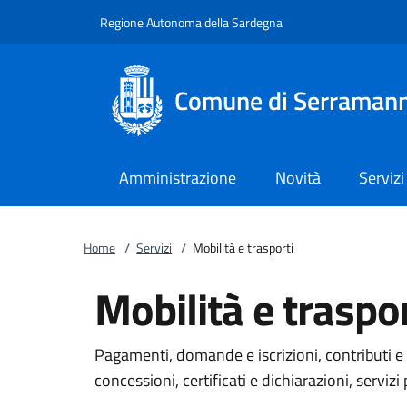
Vai al contenuto
accedi al menu
footer.enter
Regione Autonoma della Sardegna
Comune di Serraman
Amministrazione
Novità
Servizi
Home
/
Servizi
/
Mobilità e trasporti
Mobilità e traspor
Pagamenti, domande e iscrizioni, contributi e 
concessioni, certificati e dichiarazioni, servizi 