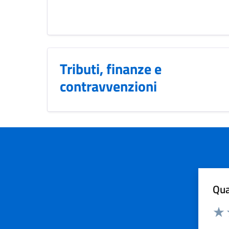
Tributi, finanze e
contravvenzioni
Qua
Valuta
Dom
Valu