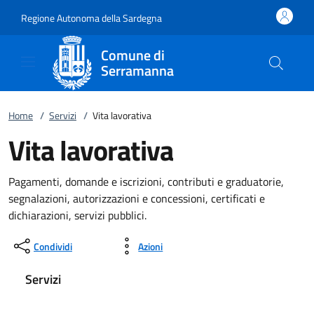
Vai al contenuto
accedi al menu
footer.enter
Regione Autonoma della Sardegna
Comune di
Serramanna
Home
/
Servizi
/
Vita lavorativa
Vita lavorativa
Pagamenti, domande e iscrizioni, contributi e graduatorie,
segnalazioni, autorizzazioni e concessioni, certificati e
dichiarazioni, servizi pubblici.
Condividi
Azioni
Servizi