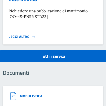
Richiedere una pubblicazione di matrimonio
[OO-4S-PNRR STD22]
LEGGI ALTRO
RICHIEDERE UNA PUBBLICAZIONE DI MATRIMONIO}
Tutti i servizi
Documenti
MODULISTICA