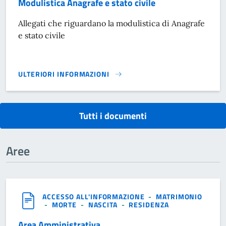
Modulistica Anagrafe e stato civile
Allegati che riguardano la modulistica di Anagrafe
e stato civile
ULTERIORI INFORMAZIONI
MODULISTICA ANAGRAFE E STATO CIVILE}
Tutti i documenti
Aree
ACCESSO ALL'INFORMAZIONE
-
MATRIMONIO
-
MORTE
-
NASCITA
-
RESIDENZA
Area Amministrativa