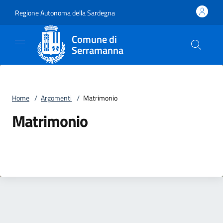
Vai al contenuto
accedi al menu
footer.enter
Regione Autonoma della Sardegna
Comune di
Serramanna
Home
/
Argomenti
/
Matrimonio
Matrimonio