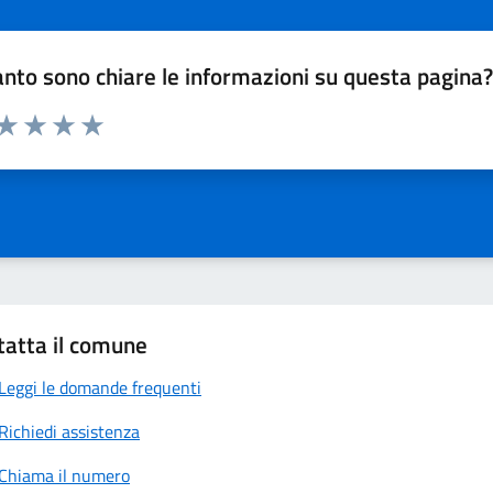
nto sono chiare le informazioni su questa pagina
 da 1 a 5 stelle la pagina
anda
ta 1 stelle su 5
Valuta 2 stelle su 5
Valuta 3 stelle su 5
Valuta 4 stelle su 5
Valuta 5 stelle su 5
tatta il comune
Leggi le domande frequenti
Richiedi assistenza
Chiama il numero