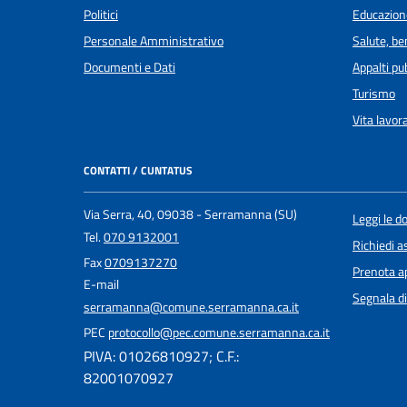
Politici
Educazion
Personale Amministrativo
Salute, b
Documenti e Dati
Appalti pub
Turismo
Vita lavor
CONTATTI / CUNTATUS
Via Serra, 40, 09038 - Serramanna (SU)
Leggi le 
Tel.
070 9132001
Richiedi a
Fax
0709137270
Prenota 
E-mail
Segnala di
serramanna@comune.serramanna.ca.it
PEC
protocollo@pec.comune.serramanna.ca.it
PIVA: 01026810927; C.F.:
82001070927