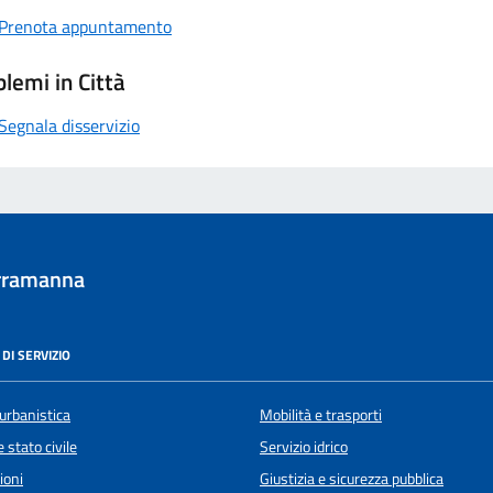
Prenota appuntamento
lemi in Città
Segnala disservizio
rramanna
DI SERVIZIO
urbanistica
Mobilità e trasporti
 stato civile
Servizio idrico
ioni
Giustizia e sicurezza pubblica