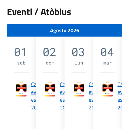
Eventi / Atòbius
Agosto 2026
01
02
03
04
sab
dom
lun
mar
Calendario
Calendario
Calendario
Cale
eventi
eventi
eventi
event
estate
estate
estate
estat
2026
2026
2026
2026