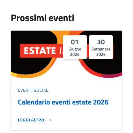
Prossimi eventi
01
30
Giugno
Settembre
2026
2026
EVENTI SOCIALI
Calendario eventi estate 2026
LEGGI ALTRO
CALENDARIO EVENTI ESTATE 2026}