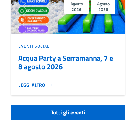
Agosto
Agosto
2026
2026
EVENTI SOCIALI
Acqua Party a Serramanna, 7 e
8 agosto 2026
LEGGI ALTRO
ACQUA PARTY A SERRAMANNA, 7 E 8 AGOSTO 2026}
Tutti gli eventi