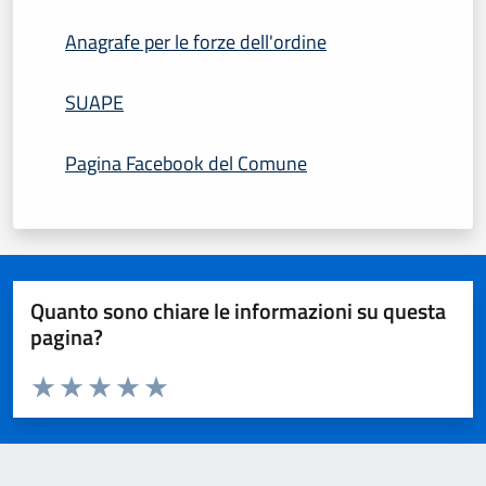
Anagrafe per le forze dell'ordine
SUAPE
Pagina Facebook del Comune
Quanto sono chiare le informazioni su questa
pagina?
Valuta da 1 a 5 stelle la pagina
Domanda
Valuta 1 stelle su 5
Valuta 2 stelle su 5
Valuta 3 stelle su 5
Valuta 4 stelle su 5
Valuta 5 stelle su 5