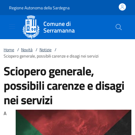
Vai al contenuto
accedi al menu
footer.enter
Regione Autonoma della Sardegna
Comune di
Serramanna
Home
/
Novità
/
Notizie
/
Sciopero generale, possibili carenze e disagi nei servizi
Sciopero generale,
possibili carenze e disagi
nei servizi
A