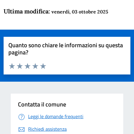
Ultima modifica:
venerdì, 03 ottobre 2025
Quanto sono chiare le informazioni su questa
pagina?
Valuta da 1 a 5 stelle la pagina
Domanda
Valuta 1 stelle su 5
Valuta 2 stelle su 5
Valuta 3 stelle su 5
Valuta 4 stelle su 5
Valuta 5 stelle su 5
Contatta il comune
Leggi le domande frequenti
Richiedi assistenza