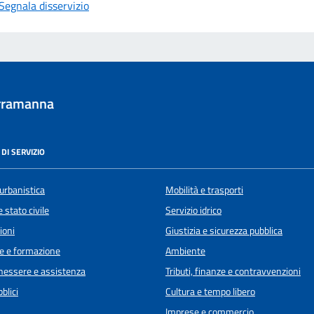
Segnala disservizio
rramanna
DI SERVIZIO
urbanistica
Mobilità e trasporti
 stato civile
Servizio idrico
ioni
Giustizia e sicurezza pubblica
e e formazione
Ambiente
enessere e assistenza
Tributi, finanze e contravvenzioni
blici
Cultura e tempo libero
Imprese e commercio