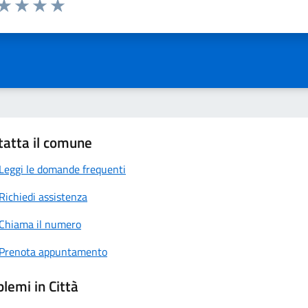
 da 1 a 5 stelle la pagina
anda
ta 1 stelle su 5
Valuta 2 stelle su 5
Valuta 3 stelle su 5
Valuta 4 stelle su 5
Valuta 5 stelle su 5
tatta il comune
Leggi le domande frequenti
Richiedi assistenza
Chiama il numero
Prenota appuntamento
lemi in Città