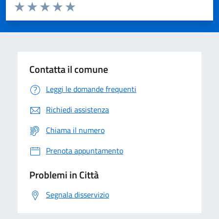
Valuta da 1 a 5 stelle la pagina
Domanda
Valuta 1 stelle su 5
Valuta 2 stelle su 5
Valuta 3 stelle su 5
Valuta 4 stelle su 5
Valuta 5 stelle su 5
Contatta il comune
Leggi le domande frequenti
Richiedi assistenza
Chiama il numero
Prenota appuntamento
Problemi in Città
Segnala disservizio