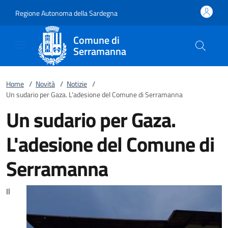
Vai al contenuto
accedi al menu
footer.enter
Regione Autonoma della Sardegna
Comune di
Serramanna
Home
/
Novità
/
Notizie
/
Un sudario per Gaza. L'adesione del Comune di Serramanna
Un sudario per Gaza.
L'adesione del Comune di
Serramanna
Il