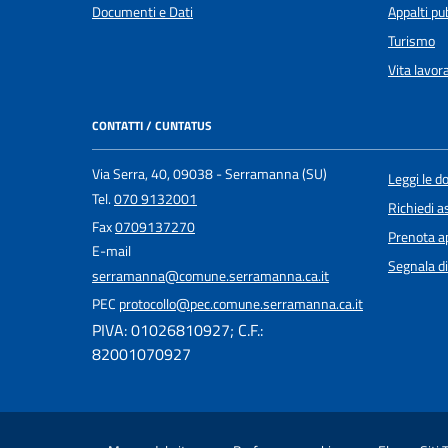
Documenti e Dati
Appalti pub
Turismo
Vita lavor
CONTATTI / CUNTATUS
Via Serra, 40, 09038 - Serramanna (SU)
Leggi le 
Tel.
070 9132001
Richiedi a
Fax
0709137270
Prenota 
E-mail
Segnala di
serramanna@comune.serramanna.ca.it
PEC
protocollo@pec.comune.serramanna.ca.it
PIVA: 01026810927; C.F.:
82001070927