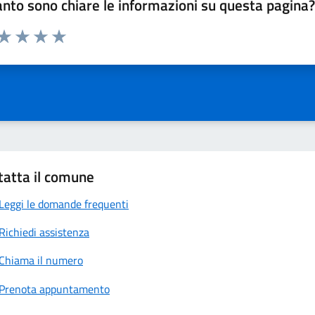
nto sono chiare le informazioni su questa pagina
 da 1 a 5 stelle la pagina
anda
ta 1 stelle su 5
Valuta 2 stelle su 5
Valuta 3 stelle su 5
Valuta 4 stelle su 5
Valuta 5 stelle su 5
tatta il comune
Leggi le domande frequenti
Richiedi assistenza
Chiama il numero
Prenota appuntamento