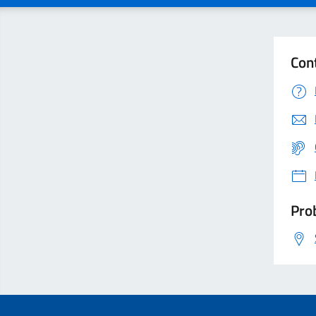
Con
Prob