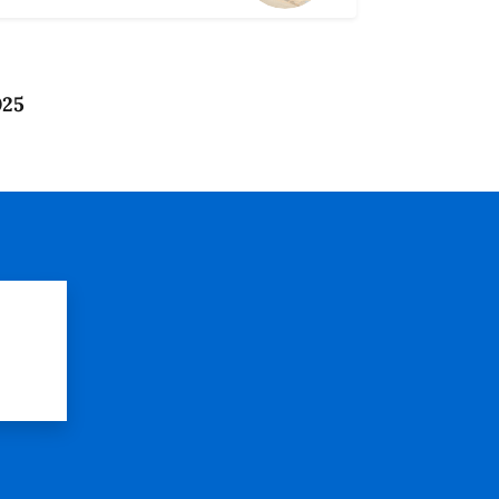
025
?