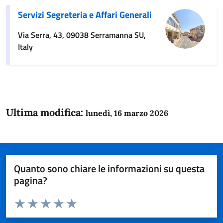
Servizi Segreteria e Affari Generali
Via Serra, 43, 09038 Serramanna SU,
Italy
Ultima modifica:
lunedì, 16 marzo 2026
Quanto sono chiare le informazioni su questa
pagina?
Valuta da 1 a 5 stelle la pagina
Domanda
Valuta 1 stelle su 5
Valuta 2 stelle su 5
Valuta 3 stelle su 5
Valuta 4 stelle su 5
Valuta 5 stelle su 5