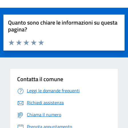
Quanto sono chiare le informazioni su questa
pagina?
Valuta da 1 a 5 stelle la pagina
Domanda
Valuta 1 stelle su 5
Valuta 2 stelle su 5
Valuta 3 stelle su 5
Valuta 4 stelle su 5
Valuta 5 stelle su 5
Contatta il comune
Leggi le domande frequenti
Richiedi assistenza
Chiama il numero
Prenota appuntamento