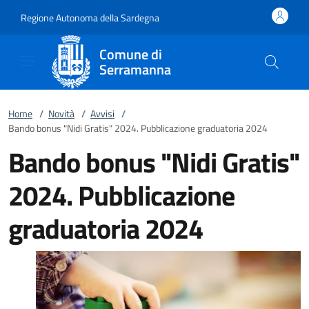
Vai al contenuto
accedi al menu
footer.enter
Regione Autonoma della Sardegna
Comune di
Serramanna
Home
/
Novità
/
Avvisi
/
Bando bonus "Nidi Gratis" 2024. Pubblicazione graduatoria 2024
Bando bonus "Nidi Gratis"
2024. Pubblicazione
graduatoria 2024