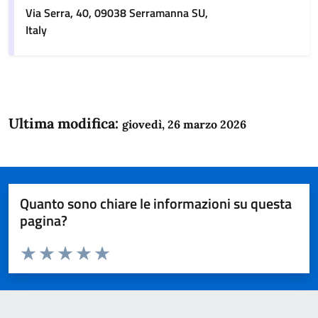
Via Serra, 40, 09038 Serramanna SU,
Italy
Ultima modifica:
giovedì, 26 marzo 2026
Quanto sono chiare le informazioni su questa
pagina?
Valuta da 1 a 5 stelle la pagina
Domanda
Valuta 1 stelle su 5
Valuta 2 stelle su 5
Valuta 3 stelle su 5
Valuta 4 stelle su 5
Valuta 5 stelle su 5