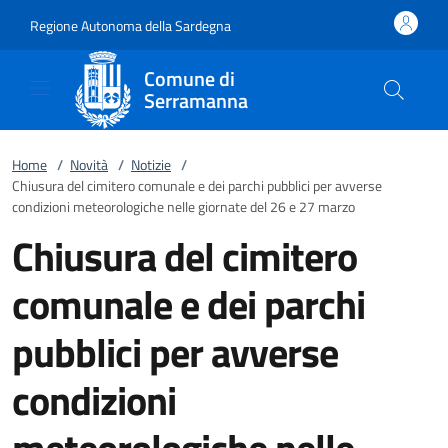
Vai al contenuto
accedi al menu
footer.enter
Regione Autonoma della Sardegna
Comune di
Serramanna
Home
/
Novità
/
Notizie
/
Chiusura del cimitero comunale e dei parchi pubblici per avverse
condizioni meteorologiche nelle giornate del 26 e 27 marzo
Chiusura del cimitero
comunale e dei parchi
pubblici per avverse
condizioni