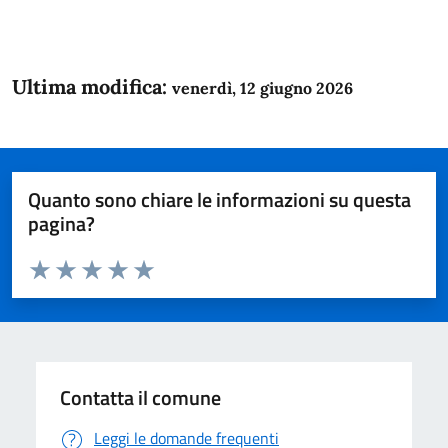
Ultima modifica:
venerdì, 12 giugno 2026
Quanto sono chiare le informazioni su questa
pagina?
Valuta da 1 a 5 stelle la pagina
Domanda
Valuta 1 stelle su 5
Valuta 2 stelle su 5
Valuta 3 stelle su 5
Valuta 4 stelle su 5
Valuta 5 stelle su 5
Contatta il comune
Leggi le domande frequenti