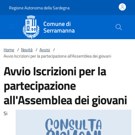
Vai al contenuto
accedi al menu
footer.enter
Regione Autonoma della Sardegna
Comune di
Serramanna
Home
/
Novità
/
Avvisi
/
Avvio Iscrizioni per la partecipazione all'Assemblea dei giovani
Avvio Iscrizioni per la
partecipazione
all'Assemblea dei giovani
Si