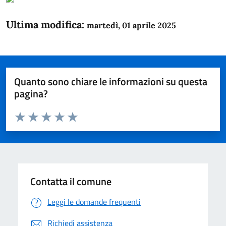
Ultima modifica:
martedì, 01 aprile 2025
Quanto sono chiare le informazioni su questa
pagina?
Valuta da 1 a 5 stelle la pagina
Domanda
Valuta 1 stelle su 5
Valuta 2 stelle su 5
Valuta 3 stelle su 5
Valuta 4 stelle su 5
Valuta 5 stelle su 5
Contatta il comune
Leggi le domande frequenti
Richiedi assistenza