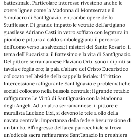
battesimale. Particolare interesse rivestono anche le
opere lignee come la Madonna di Montserrat e il
Simulacro di Sant’Ignazio, entrambe opere dello
Stufflesser. Di grande impatto le vetrate dell’artigiano
guasilese Adriano Casti in vetro soffiato con legatura in
piombo e pittura a caldo simboleggianti il percorso
dell’uomo verso la salvezza; i misteri del Santo Rosario; il
tema dell’Eucaristia; il Battesimo e la vita di Sant’Ignazio.
Del pittore serramannese Flaviano Ortu sono i dipinti su
tavola e foglia oro; la pala d’altare del Cristo Eucaristico
collocato nell’abside della cappella feriale: il Trittico
Intercessione raffigurante Sant’Ignazio e problematiche
sociali collocato nella bussola centrale; il grande retablo
raffigurante Le Virtù di Sant’Ignazio con la Madonna
degli Angeli. Ad un altro serramannese, il pittore e
muralista Luciano Lixi, si devono le tele a olio della
navata centrale: Importanza della fede e Resurrezione di
un bimbo. All’ingresso dell’area parrocchiale si trova
un’edicola sacra raffigurante Sant’Ignazio in preghiera