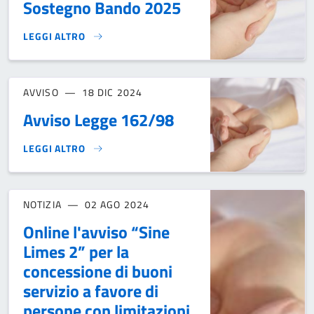
Sostegno Bando 2025
LEGGI ALTRO
LEGGE 162/1998 PIANI PERSONALIZZATI DI SOSTEGNO BAN
AVVISO
18 DIC 2024
Avviso Legge 162/98
LEGGI ALTRO
AVVISO LEGGE 162/98 }
NOTIZIA
02 AGO 2024
Online l'avviso “Sine
Limes 2” per la
concessione di buoni
servizio a favore di
persone con limitazioni