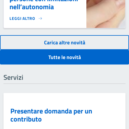
nell’autonomia
LEGGI ALTRO
ONLINE L'AVVISO “SINE LIMES 2” PER LA CONCESSIONE DI
Carica altre novità
Tutte le novità
Servizi
Presentare domanda per un
contributo