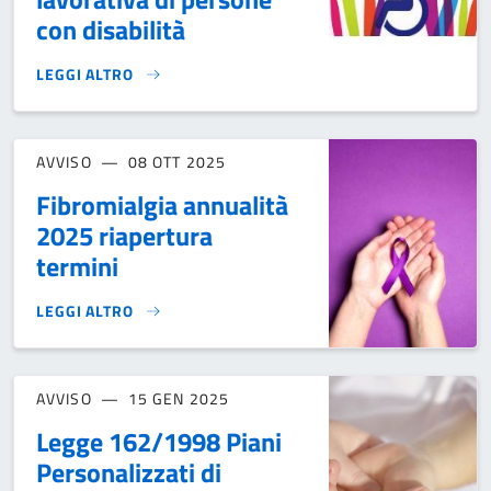
con disabilità
LEGGI ALTRO
AVVISO INCLUDIS 2024 PER L’INCLUSIONE SOCIO-LAVORATI
AVVISO
08 OTT 2025
Fibromialgia annualità
2025 riapertura
termini
LEGGI ALTRO
FIBROMIALGIA ANNUALITÀ 2025 RIAPERTURA TERMINI}
AVVISO
15 GEN 2025
Legge 162/1998 Piani
Personalizzati di