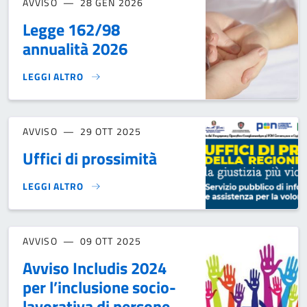
AVVISO
28 GEN 2026
Legge 162/98
annualità 2026
LEGGI ALTRO
LEGGE 162/98 ANNUALITÀ 2026}
AVVISO
29 OTT 2025
Uffici di prossimità
LEGGI ALTRO
UFFICI DI PROSSIMITÀ}
AVVISO
09 OTT 2025
Avviso Includis 2024
per l’inclusione socio-
lavorativa di persone