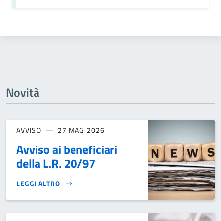
Novità
AVVISO
27 MAG 2026
Avviso ai beneficiari
della L.R. 20/97
LEGGI ALTRO
AVVISO AI BENEFICIARI DELLA L.R. 20/97}