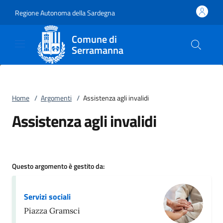
Vai al contenuto
accedi al menu
footer.enter
Regione Autonoma della Sardegna
Comune di
Serramanna
Home
/
Argomenti
/
Assistenza agli invalidi
Assistenza agli invalidi
Questo argomento è gestito da:
Servizi sociali
Piazza Gramsci