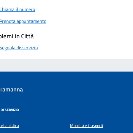
Chiama il numero
Prenota appuntamento
lemi in Città
Segnala disservizio
rramanna
DI SERVIZIO
urbanistica
Mobilità e trasporti