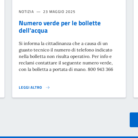
NOTIZIA
23 MAGGIO 2025
Numero verde per le bollette
dell'acqua
Si informa la cittadinanza che a causa di un
guasto tecnico il numero di telefono indicato
nella bolletta non risulta operativo. Per info e
reclami contattare il seguente numero verde,
con la bolletta a portata di mano. 800 943 366
LEGGI ALTRO
NUMERO VERDE PER LE BOLLETTE DELL'ACQUA}