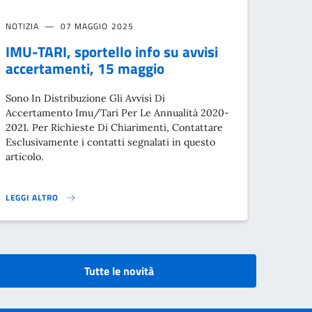
NOTIZIA
07 MAGGIO 2025
IMU-TARI, sportello info su avvisi
accertamenti, 15 maggio
Sono In Distribuzione Gli Avvisi Di
Accertamento Imu/Tari Per Le Annualità 2020-
2021. Per Richieste Di Chiarimenti, Contattare
Esclusivamente i contatti segnalati in questo
articolo.
LEGGI ALTRO
IMU-TARI, SPORTELLO INFO SU AVVISI ACCERTAMENTI, 15 MAGGIO}
Tutte le novità