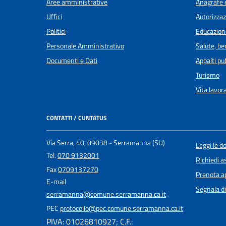
Aree amministrative
Anagrafe e
Uffici
Autorizzaz
Politici
Educazion
Personale Amministrativo
Salute, b
Documenti e Dati
Appalti pub
Turismo
Vita lavor
CONTATTI / CUNTATUS
Via Serra, 40, 09038 - Serramanna (SU)
Leggi le 
Tel.
070 9132001
Richiedi a
Fax
0709137270
Prenota 
E-mail
Segnala di
serramanna@comune.serramanna.ca.it
PEC
protocollo@pec.comune.serramanna.ca.it
PIVA: 01026810927; C.F.: