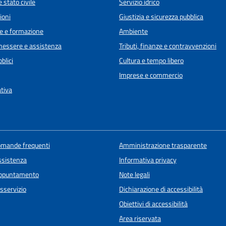
 stato civile
Servizio idrico
ioni
Giustizia e sicurezza pubblica
e e formazione
Ambiente
enessere e assistenza
Tributi, finanze e contravvenzioni
blici
Cultura e tempo libero
Imprese e commercio
ativa
domande frequenti
Amministrazione trasparente
ssistenza
Informativa privacy
appuntamento
Note legali
sservizio
Dichiarazione di accessibilità
Obiettivi di accessibilità
Area riservata