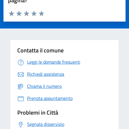
pagina?
Valuta da 1 a 5 stelle la pagina
Domanda
Valuta 1 stelle su 5
Valuta 2 stelle su 5
Valuta 3 stelle su 5
Valuta 4 stelle su 5
Valuta 5 stelle su 5
Contatta il comune
Leggi le domande frequenti
Richiedi assistenza
Chiama il numero
Prenota appuntamento
Problemi in Città
Segnala disservizio