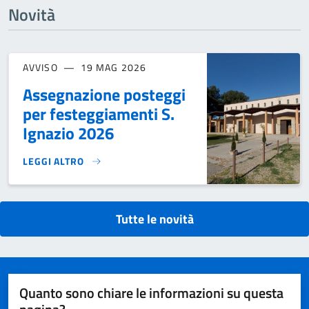
Novità
AVVISO
19 MAG 2026
Assegnazione posteggi
per festeggiamenti S.
Ignazio 2026
LEGGI ALTRO
ASSEGNAZIONE POSTEGGI PER FESTEGGIAMENTI S. IGNAZIO
Tutte le novità
Quanto sono chiare le informazioni su questa