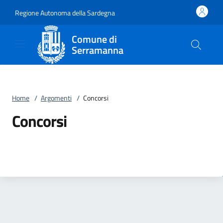
Vai al contenuto
accedi al menu
footer.enter
Regione Autonoma della Sardegna
Comune di
Serramanna
Home
/
Argomenti
/
Concorsi
Concorsi