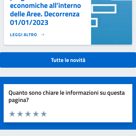
economiche all’interno
delle Aree. Decorrenza
01/01/2023
LEGGI ALTRO
AVVISO PUBBLICO DI SELEZIONE PER L’ATTRIBUZIONE DEL
Tutte le novità
Quanto sono chiare le informazioni su questa
pagina?
Valuta da 1 a 5 stelle la pagina
Domanda
Valuta 1 stelle su 5
Valuta 2 stelle su 5
Valuta 3 stelle su 5
Valuta 4 stelle su 5
Valuta 5 stelle su 5