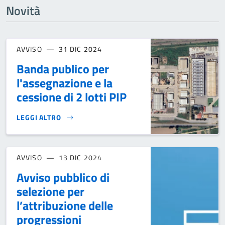
Novità
AVVISO
31 DIC 2024
Banda publico per
l'assegnazione e la
cessione di 2 lotti PIP
LEGGI ALTRO
BANDA PUBLICO PER L'ASSEGNAZIONE E LA CESSIONE DI 2 L
AVVISO
13 DIC 2024
Avviso pubblico di
selezione per
l’attribuzione delle
progressioni