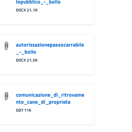
lopubblico_-_bollo
DOCX 21,1K
autorizzazionepassocarrabile
_-_bollo
DOCX 21,5K
comunicazione_di_ritrovame
nto_cane_di_proprieta
ODT 11K