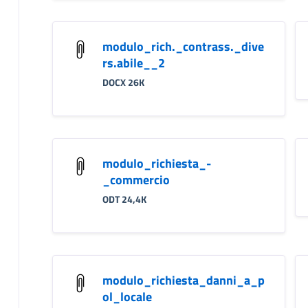
modulo_rich._contrass._dive
rs.abile__2
DOCX 26K
modulo_richiesta_-
_commercio
ODT 24,4K
modulo_richiesta_danni_a_p
ol_locale