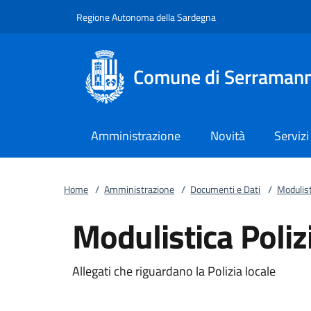
Vai al contenuto
accedi al menu
footer.enter
Regione Autonoma della Sardegna
Comune di Serraman
Amministrazione
Novità
Servizi
Home
/
Amministrazione
/
Documenti e Dati
/
Modulist
Modulistica Poliz
Allegati che riguardano la Polizia locale