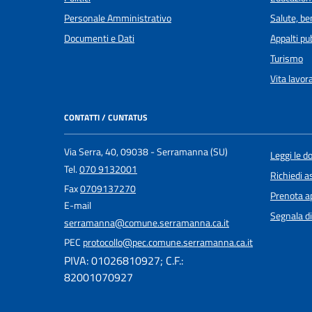
Personale Amministrativo
Salute, b
Documenti e Dati
Appalti pub
Turismo
Vita lavor
CONTATTI / CUNTATUS
Via Serra, 40, 09038 - Serramanna (SU)
Leggi le 
Tel.
070 9132001
Richiedi a
Fax
0709137270
Prenota 
E-mail
Segnala di
serramanna@comune.serramanna.ca.it
PEC
protocollo@pec.comune.serramanna.ca.it
PIVA: 01026810927; C.F.:
82001070927