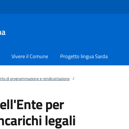
na
Vivere il Comune
Progetto lingua Sarda
to di programmazione e rendicontazione
/
ell'Ente per
ncarichi legali