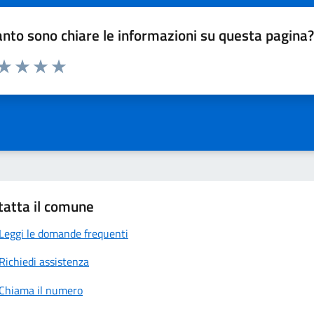
nto sono chiare le informazioni su questa pagina
 da 1 a 5 stelle la pagina
anda
ta 1 stelle su 5
Valuta 2 stelle su 5
Valuta 3 stelle su 5
Valuta 4 stelle su 5
Valuta 5 stelle su 5
tatta il comune
Leggi le domande frequenti
Richiedi assistenza
Chiama il numero