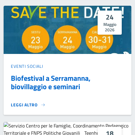
24
Maggio
2026
EVENTI SOCIALI
Biofestival a Serramanna,
biovillaggio e seminari
LEGGI ALTRO
BIOFESTIVAL A SERRAMANNA, BIOVILLAGGIO E SEMINARI}
18