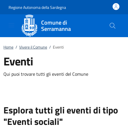
Vai al contenuto
accedi al menu
footer.enter
Regione Autonoma della Sardegna
Comune di
Serramanna
Home
/
Vivere il Comune
/
Eventi
Eventi
Qui puoi trovare tutti gli eventi del Comune
Esplora tutti gli eventi di tipo
"Eventi sociali"