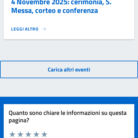
4 Novembre 2025: cerimonia, S.
Messa, corteo e conferenza
LEGGI ALTRO
4 NOVEMBRE 2025: CERIMONIA, S. MESSA, CORTEO E CON
Carica altri eventi
Quanto sono chiare le informazioni su questa
pagina?
Valuta da 1 a 5 stelle la pagina
Domanda