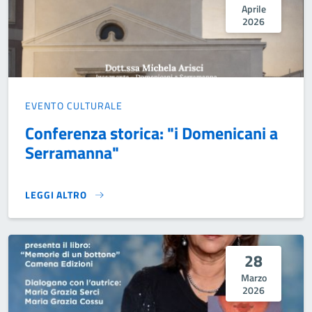
Aprile
2026
EVENTO CULTURALE
Conferenza storica: "i Domenicani a
Serramanna"
LEGGI ALTRO
CONFERENZA STORICA: "I DOMENICANI A SERRAMANNA"}
28
Marzo
2026