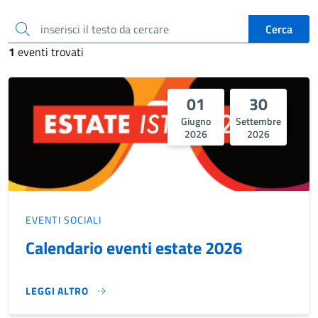
inserisci il testo da cercare
Cerca
1
eventi trovati
01
30
Giugno
Settembre
2026
2026
EVENTI SOCIALI
Calendario eventi estate 2026
LEGGI ALTRO
CALENDARIO EVENTI ESTATE 2026}