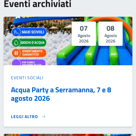
Eventi archiviati
07
08
Agosto
Agosto
2026
2026
EVENTI SOCIALI
Acqua Party a Serramanna, 7 e 8
agosto 2026
LEGGI ALTRO
ACQUA PARTY A SERRAMANNA, 7 E 8 AGOSTO 2026}