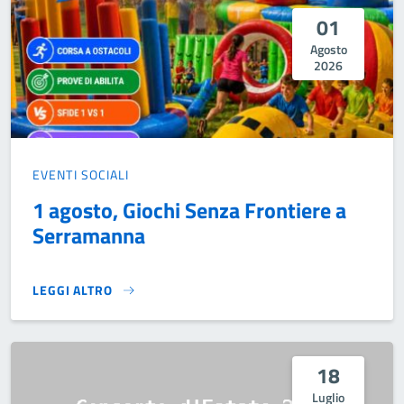
01
Agosto
2026
EVENTI SOCIALI
1 agosto, Giochi Senza Frontiere a
Serramanna
LEGGI ALTRO
1 AGOSTO, GIOCHI SENZA FRONTIERE A SERRAMANNA}
18
Luglio