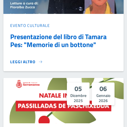
EVENTO CULTURALE
Presentazione del libro di Tamara
Pes: "Memorie di un bottone"
LEGGI ALTRO
PRESENTAZIONE DEL LIBRO DI TAMARA PES: "MEMORIE DI
05
06
Dicembre
Gennaio
2025
2026