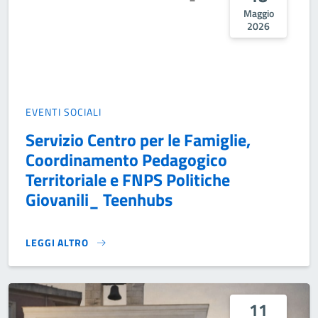
Maggio
2026
EVENTI SOCIALI
Servizio Centro per le Famiglie,
Coordinamento Pedagogico
Territoriale e FNPS Politiche
Giovanili_ Teenhubs
LEGGI ALTRO
SERVIZIO CENTRO PER LE FAMIGLIE, COORDINAMENTO PED
11