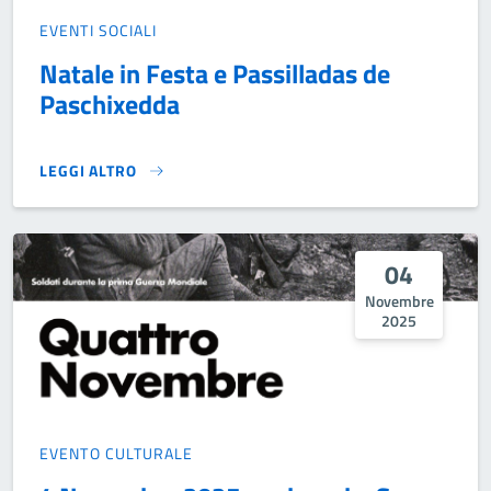
EVENTI SOCIALI
Natale in Festa e Passilladas de
Paschixedda
LEGGI ALTRO
NATALE IN FESTA E PASSILLADAS DE PASCHIXEDDA}
04
Novembre
2025
EVENTO CULTURALE