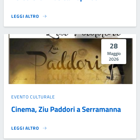
LEGGI ALTRO
PERCORSI DI MUSICA POP ROCK}
28
Maggio
2026
EVENTO CULTURALE
Cinema, Ziu Paddori a Serramanna
LEGGI ALTRO
CINEMA, ZIU PADDORI A SERRAMANNA}