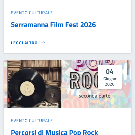
EVENTO CULTURALE
Serramanna Film Fest 2026
LEGGI ALTRO
SERRAMANNA FILM FEST 2026}
04
Giugno
2026
EVENTO CULTURALE
Percorsi di Musica Pop Rock