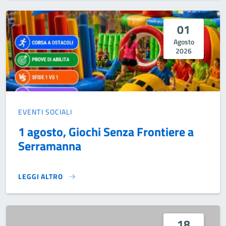
01
Agosto
2026
EVENTI SOCIALI
1 agosto, Giochi Senza Frontiere a
Serramanna
LEGGI ALTRO
1 AGOSTO, GIOCHI SENZA FRONTIERE A SERRAMANNA}
18