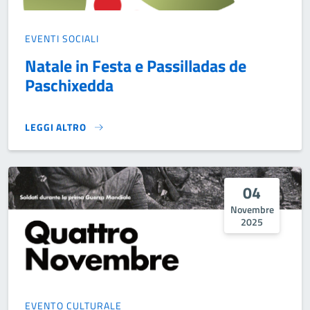
EVENTI SOCIALI
Natale in Festa e Passilladas de
Paschixedda
LEGGI ALTRO
NATALE IN FESTA E PASSILLADAS DE PASCHIXEDDA}
04
Novembre
2025
EVENTO CULTURALE