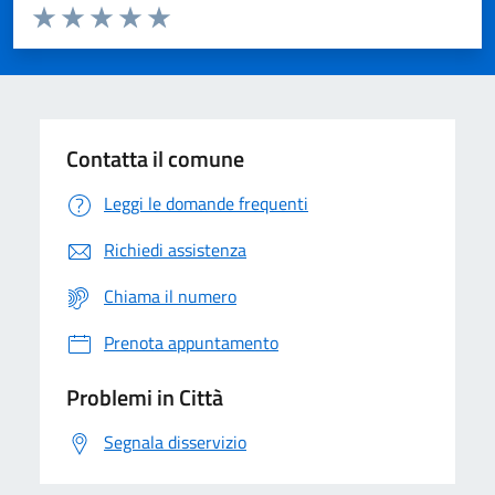
Valuta da 1 a 5 stelle la pagina
Domanda
Valuta 1 stelle su 5
Valuta 2 stelle su 5
Valuta 3 stelle su 5
Valuta 4 stelle su 5
Valuta 5 stelle su 5
Contatta il comune
Leggi le domande frequenti
Richiedi assistenza
Chiama il numero
Prenota appuntamento
Problemi in Città
Segnala disservizio