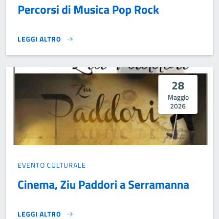
Percorsi di Musica Pop Rock
LEGGI ALTRO
PERCORSI DI MUSICA POP ROCK}
28
Maggio
2026
EVENTO CULTURALE
Cinema, Ziu Paddori a Serramanna
LEGGI ALTRO
CINEMA, ZIU PADDORI A SERRAMANNA}