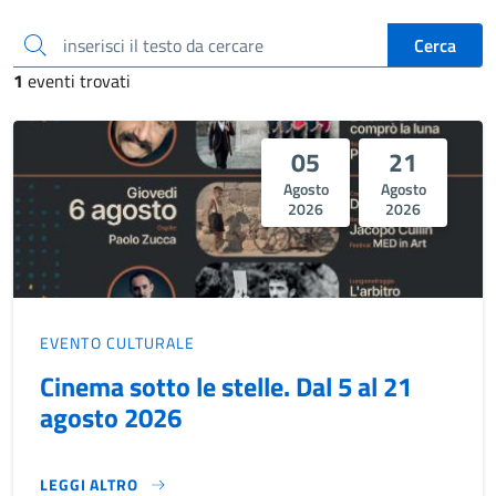
inserisci il testo da cercare
Cerca
1
eventi trovati
05
21
Agosto
Agosto
2026
2026
EVENTO CULTURALE
Cinema sotto le stelle. Dal 5 al 21
agosto 2026
LEGGI ALTRO
CINEMA SOTTO LE STELLE. DAL 5 AL 21 AGOSTO 2026}