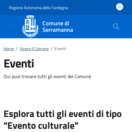
Vai al contenuto
accedi al menu
footer.enter
Regione Autonoma della Sardegna
Comune di
Serramanna
Home
/
Vivere il Comune
/
Eventi
Eventi
Qui puoi trovare tutti gli eventi del Comune
Esplora tutti gli eventi di tipo
"Evento culturale"