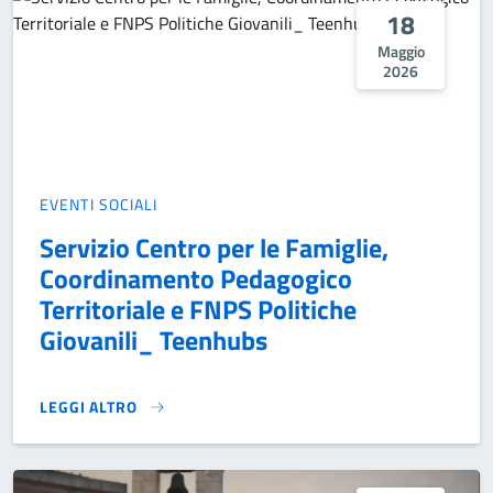
18
Maggio
2026
EVENTI SOCIALI
Servizio Centro per le Famiglie,
Coordinamento Pedagogico
Territoriale e FNPS Politiche
Giovanili_ Teenhubs
LEGGI ALTRO
SERVIZIO CENTRO PER LE FAMIGLIE, COORDINAMENTO PED