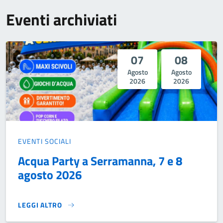
Eventi archiviati
07
08
Agosto
Agosto
2026
2026
EVENTI SOCIALI
Acqua Party a Serramanna, 7 e 8
agosto 2026
LEGGI ALTRO
ACQUA PARTY A SERRAMANNA, 7 E 8 AGOSTO 2026}