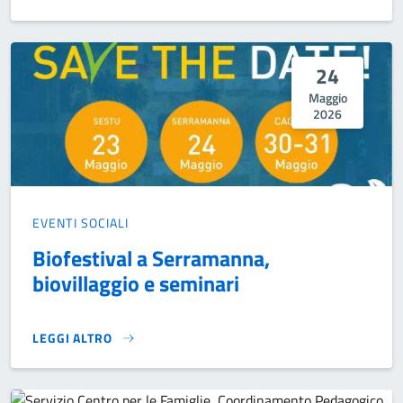
24
Maggio
2026
EVENTI SOCIALI
Biofestival a Serramanna,
biovillaggio e seminari
LEGGI ALTRO
BIOFESTIVAL A SERRAMANNA, BIOVILLAGGIO E SEMINARI}