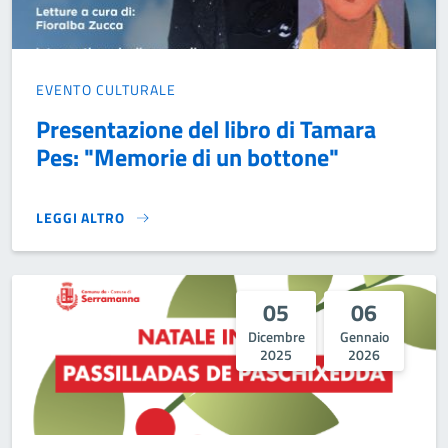
EVENTO CULTURALE
Presentazione del libro di Tamara
Pes: "Memorie di un bottone"
LEGGI ALTRO
PRESENTAZIONE DEL LIBRO DI TAMARA PES: "MEMORIE DI
05
06
Dicembre
Gennaio
2025
2026