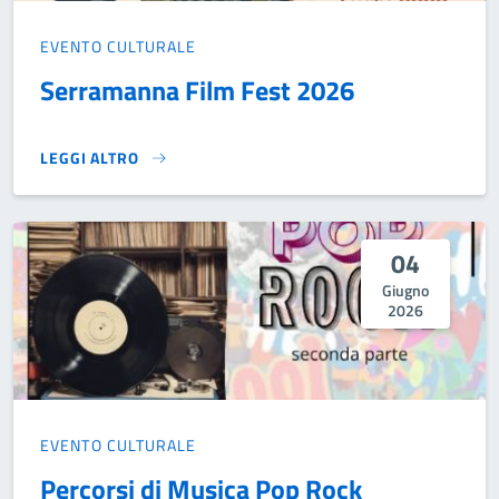
EVENTO CULTURALE
Serramanna Film Fest 2026
LEGGI ALTRO
SERRAMANNA FILM FEST 2026}
04
Giugno
2026
EVENTO CULTURALE
Percorsi di Musica Pop Rock