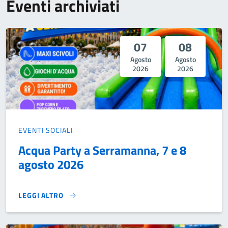
Eventi archiviati
07
08
Agosto
Agosto
2026
2026
EVENTI SOCIALI
Acqua Party a Serramanna, 7 e 8
agosto 2026
LEGGI ALTRO
ACQUA PARTY A SERRAMANNA, 7 E 8 AGOSTO 2026}