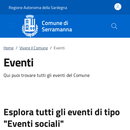
Vai al contenuto
accedi al menu
footer.enter
Regione Autonoma della Sardegna
Comune di
Serramanna
Home
/
Vivere il Comune
/
Eventi
Eventi
Qui puoi trovare tutti gli eventi del Comune
Esplora tutti gli eventi di tipo
"Eventi sociali"