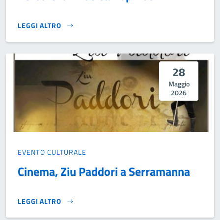
LEGGI ALTRO
PERCORSI DI MUSICA POP ROCK}
28
Maggio
2026
EVENTO CULTURALE
Cinema, Ziu Paddori a Serramanna
LEGGI ALTRO
CINEMA, ZIU PADDORI A SERRAMANNA}