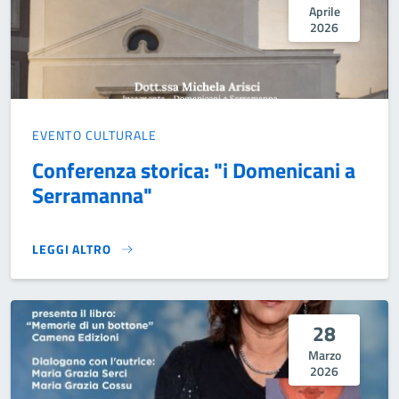
Aprile
2026
EVENTO CULTURALE
Conferenza storica: "i Domenicani a
Serramanna"
LEGGI ALTRO
CONFERENZA STORICA: "I DOMENICANI A SERRAMANNA"}
28
Marzo
2026