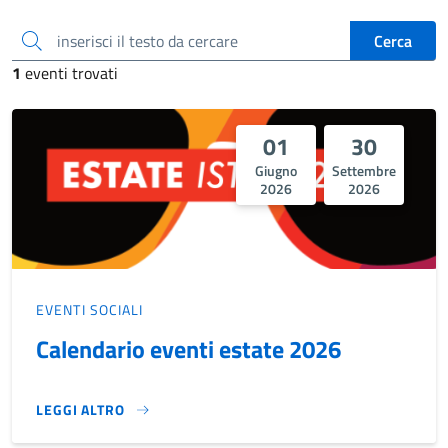
inserisci il testo da cercare
Cerca
1
eventi trovati
01
30
Giugno
Settembre
2026
2026
EVENTI SOCIALI
Calendario eventi estate 2026
LEGGI ALTRO
CALENDARIO EVENTI ESTATE 2026}