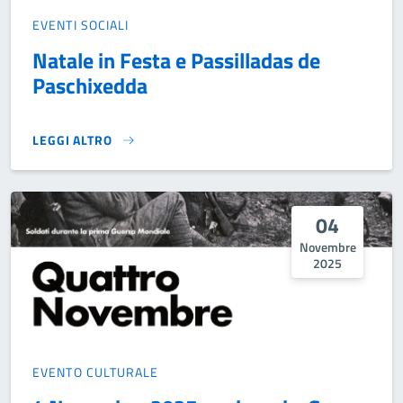
EVENTI SOCIALI
Natale in Festa e Passilladas de
Paschixedda
LEGGI ALTRO
NATALE IN FESTA E PASSILLADAS DE PASCHIXEDDA}
04
Novembre
2025
EVENTO CULTURALE