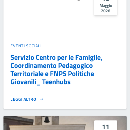
Maggio
2026
EVENTI SOCIALI
Servizio Centro per le Famiglie,
Coordinamento Pedagogico
Territoriale e FNPS Politiche
Giovanili_ Teenhubs
LEGGI ALTRO
SERVIZIO CENTRO PER LE FAMIGLIE, COORDINAMENTO PED
11