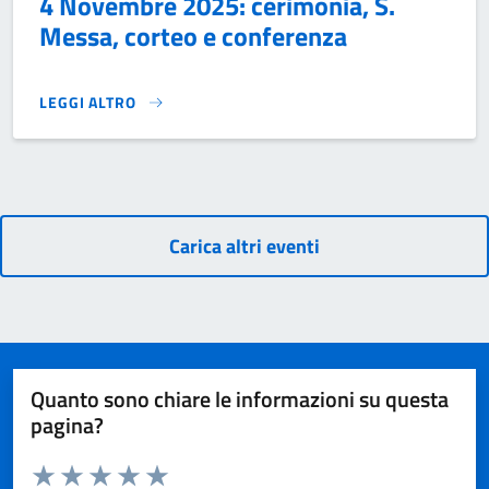
4 Novembre 2025: cerimonia, S.
Messa, corteo e conferenza
LEGGI ALTRO
4 NOVEMBRE 2025: CERIMONIA, S. MESSA, CORTEO E CON
Carica altri eventi
Quanto sono chiare le informazioni su questa
pagina?
Valuta da 1 a 5 stelle la pagina
Domanda