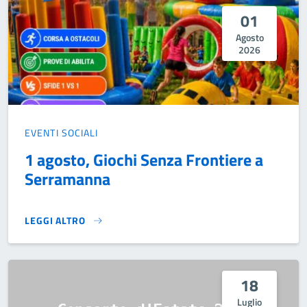
01
Agosto
2026
EVENTI SOCIALI
1 agosto, Giochi Senza Frontiere a
Serramanna
LEGGI ALTRO
1 AGOSTO, GIOCHI SENZA FRONTIERE A SERRAMANNA}
18
Luglio