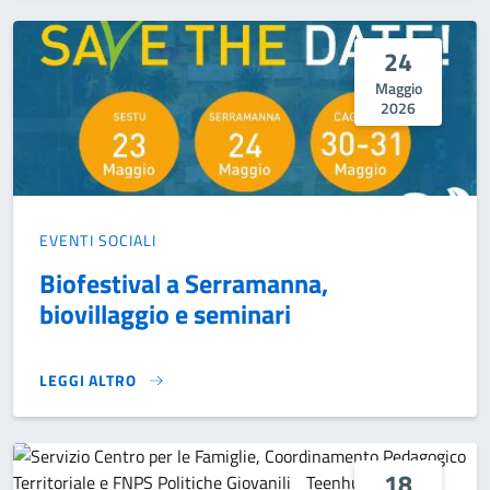
24
Maggio
2026
EVENTI SOCIALI
Biofestival a Serramanna,
biovillaggio e seminari
LEGGI ALTRO
BIOFESTIVAL A SERRAMANNA, BIOVILLAGGIO E SEMINARI}
18