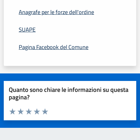
Anagrafe per le forze dell'ordine
SUAPE
Pagina Facebook del Comune
Quanto sono chiare le informazioni su questa
pagina?
Valuta da 1 a 5 stelle la pagina
Domanda
Valuta 1 stelle su 5
Valuta 2 stelle su 5
Valuta 3 stelle su 5
Valuta 4 stelle su 5
Valuta 5 stelle su 5