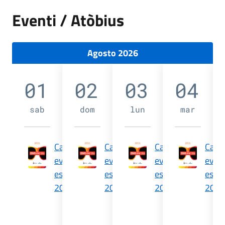
Eventi / Atòbius
Agosto 2026
01
02
03
04
sab
dom
lun
mar
Calendario
Calendario
Calendario
Cale
eventi
eventi
eventi
event
estate
estate
estate
estat
2026
2026
2026
2026