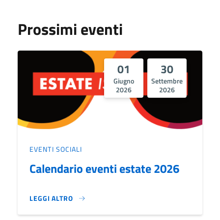
Prossimi eventi
01
30
Giugno
Settembre
2026
2026
EVENTI SOCIALI
Calendario eventi estate 2026
LEGGI ALTRO
CALENDARIO EVENTI ESTATE 2026}