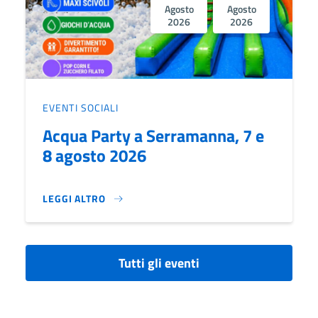
Agosto
Agosto
2026
2026
EVENTI SOCIALI
Acqua Party a Serramanna, 7 e
8 agosto 2026
LEGGI ALTRO
ACQUA PARTY A SERRAMANNA, 7 E 8 AGOSTO 2026}
Tutti gli eventi